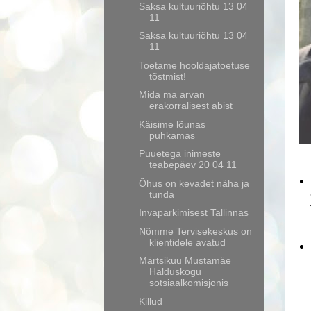
Saksa kultuuriõhtu 13 04
11
Saksa kultuuriõhtu 13 04
11
Toetame hooldajatoetuse
tõstmist!
Mida ma arvan
erakorralisest abist
Käisime lõunas
puhkamas
Puuetega inimeste
teabepäev 20 04 11
Õhus on kevadet näha ja
tunda
Invaparkimisest Tallinnas
Nõmme Tervisekeskus on
klientidele avatud
Märtsikuu Mustamäe
Halduskogu
sotsiaalkomisjonis
Killud