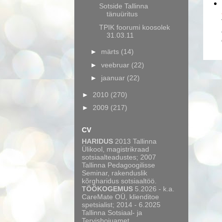
Sotside Tallinna
tänuüritus
TPIK foorumi koosolek
31.03.11
►
märts
(14)
►
veebruar
(22)
►
jaanuar
(22)
►
2010
(270)
►
2009
(217)
CV
HARIDUS
2013 Tallinna
Ülikool, magistrikraad
sotsiaalteadustes; 2007
Tallinna Pedagoogilisse
Seminar, rakenduslik
kõrgharidus sotsiaaltöö.
TÖÖKOGEMUS
5.2026 - k.a.
CareMate OÜ, klienditoe
spetsialist; 2014 - 6.2025
Tallinna Sotsiaal- ja
Tervishoiuamet,