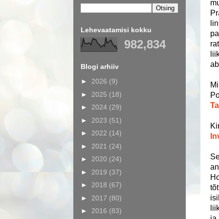
mu
Pr
li
Lehevaatamisi kokku
pa
982,834
ra
li
ab
Blogi arhiiv
►
2026
(9)
Mi
►
2025
(18)
Po
Ta
►
2024
(29)
►
2023
(51)
Ki
►
2022
(14)
In
►
2021
(24)
Se
►
2020
(24)
an
►
2019
(37)
Ho
►
2018
(67)
tõ
is
►
2017
(80)
li
►
2016
(83)
ja