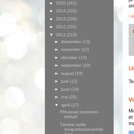
►
2015
(161)
on
►
2014
(223)
-
a
►
2013
(228)
►
2012
(202)
▼
2011
(213)
►
detsember
(13)
►
november
(12)
►
oktoober
(13)
►
september
(10)
U
►
august
(19)
►
juuli
(12)
Te
►
juuni
(24)
►
mai
(25)
Vi
▼
aprill
(27)
Mi
Põhuteatri testimine -
tehtud!
et
ma
Tänane uudis
invaparkimiskaartide