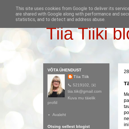
This site uses cookies from Google to deliver its servic
are shared with Google along with performance and secur
statistics, and to detect and address abuse.
Tiia Tiiki b
VÕTA ÜHENDUST
28
Tiia Tiik
Tä
📞 5219102, ✉️
tiia.tiik@gmail.com
Me
Kuva mu täielik
pa
profiil
ta
po
Avaleht
ne
in
Otsing sellest blogist