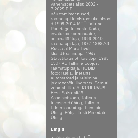
vanemspetsialist; 2002 -
7.2025 FIE
nõustamisteenused,
raamatupidamiskonsultatsiooni
d.1999-2014 MTÜ Tallinna
Puuetega Inimeste Koda,
invatakso koordinaator,
sotsiaaltöötaja, 1999-2010
raamatupidaja; 1997-1999 AS
Rocca al Mare Tivoli,
klienditeenindaja; 1997
Statistikaamet, küsitleja; 1988-
1997 AS Tallinna Soojus,
raamatupidaja.
HOBID
fotograafia, linetants,
automatkad ja reisimine,
jalgrattasõit, linetants. Samuti
vabatahtlik töö.
KUULUVUS
Eesti Sotsiaaltöö
Assotsiatsioon, Tallinna
Invaspordiühing, Tallinna
Liikumispuudega Inimeste
Ühing, Põhja-Eesti Pimedate
Ühing.
Lingid
Abivahendid - OÜ