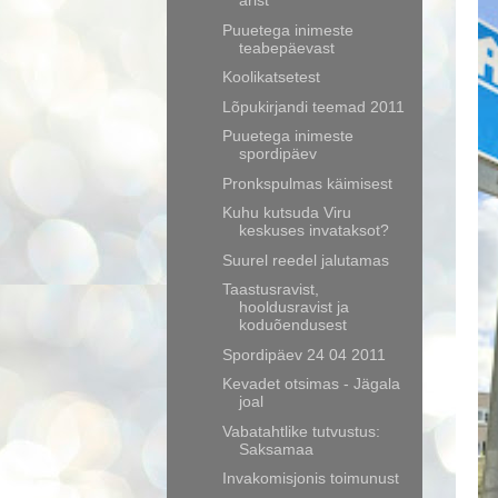
ärist
Puuetega inimeste
teabepäevast
Koolikatsetest
Lõpukirjandi teemad 2011
Puuetega inimeste
spordipäev
Pronkspulmas käimisest
Kuhu kutsuda Viru
keskuses invataksot?
Suurel reedel jalutamas
Taastusravist,
hooldusravist ja
koduõendusest
Spordipäev 24 04 2011
Kevadet otsimas - Jägala
joal
Vabatahtlike tutvustus:
Saksamaa
Invakomisjonis toimunust