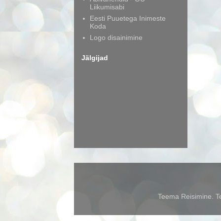
Liikumisabi
Eesti Puuetega Inimeste
Koda
Logo disainimine
Jälgijad
Teema Reisimine. Te