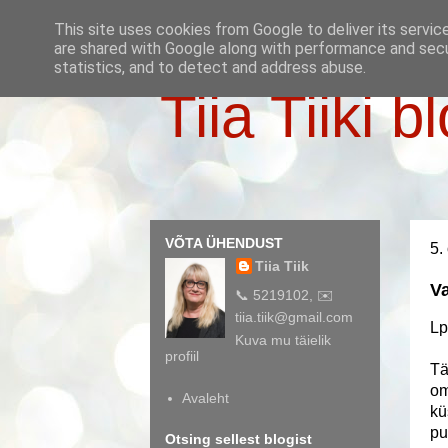
This site uses cookies from Google to deliver its servic
are shared with Google along with performance and secur
statistics, and to detect and address abuse.
Tiia Tiiki b
VÕTA ÜHENDUST
5.
Tiia Tiik
Va
📞 5219102, ✉️
tiia.tiik@gmail.com
Lp
Kuva mu täielik
profiil
Tä
om
Avaleht
kü
pu
Otsing sellest blogist