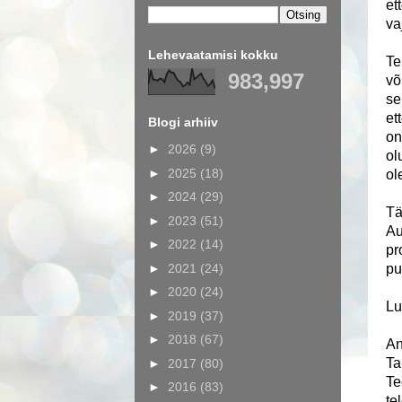
et
va
Lehevaatamisi kokku
Te
983,997
võ
se
et
Blogi arhiiv
on
►
2026
(9)
ol
►
2025
(18)
ol
►
2024
(29)
Tä
►
2023
(51)
Au
►
2022
(14)
pr
►
2021
(24)
pu
►
2020
(24)
Lu
►
2019
(37)
►
2018
(67)
An
Ta
►
2017
(80)
Te
►
2016
(83)
te