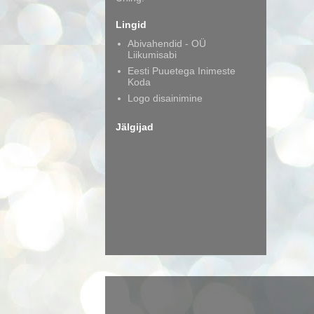
Lingid
Abivahendid - OÜ
Liikumisabi
Eesti Puuetega Inimeste
Koda
Logo disainimine
Jälgijad