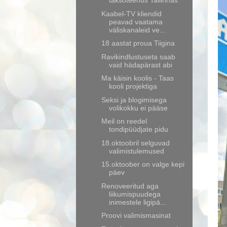
taksoteenus Tallinnas
Kaabel-TV kliendid
peavad vaatama
väliskanaleid ve...
18 aastat proua Tiigina
Ravikindlustuseta saab
vaid hädapärast abi
Ma käisin koolis - Taas
kooli projektiga
Seksi ja blogimisega
volikokku ei pääse
Meil on reedel
tondipüüdjate pidu
18.oktoobril selguvad
valimistulemused
15.oktoober on valge kepi
päev
Renoveeritud aga
liikumispuudega
inimestele ligipä...
Proovi valimismasinat