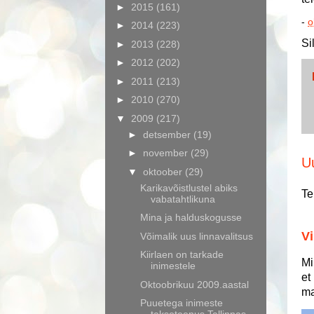
►
2015
(161)
-
o
►
2014
(223)
Si
►
2013
(228)
►
2012
(202)
►
2011
(213)
►
2010
(270)
▼
2009
(217)
►
detsember
(19)
►
november
(29)
U
▼
oktoober
(29)
Karikavõistlustel abiks
Te
vabatahtlikuna
Mina ja halduskogusse
Vi
Võimalik uus linnavalitsus
Kiirlaen on tarkade
Mi
inimestele
et
Oktoobrikuu 2009.aastal
ma
Puuetega inimeste