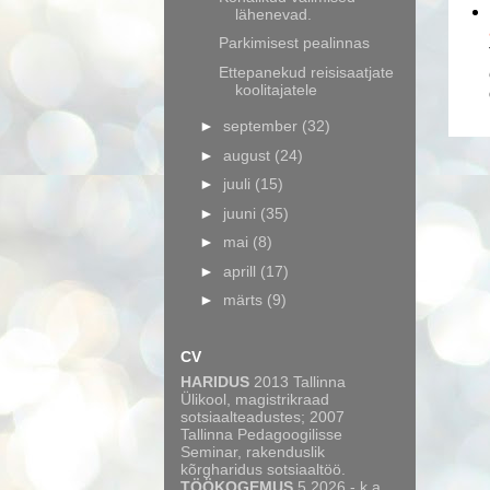
lähenevad.
Parkimisest pealinnas
Ettepanekud reisisaatjate
koolitajatele
►
september
(32)
►
august
(24)
►
juuli
(15)
►
juuni
(35)
►
mai
(8)
►
aprill
(17)
►
märts
(9)
CV
HARIDUS
2013 Tallinna
Ülikool, magistrikraad
sotsiaalteadustes; 2007
Tallinna Pedagoogilisse
Seminar, rakenduslik
kõrgharidus sotsiaaltöö.
TÖÖKOGEMUS
5.2026 - k.a.