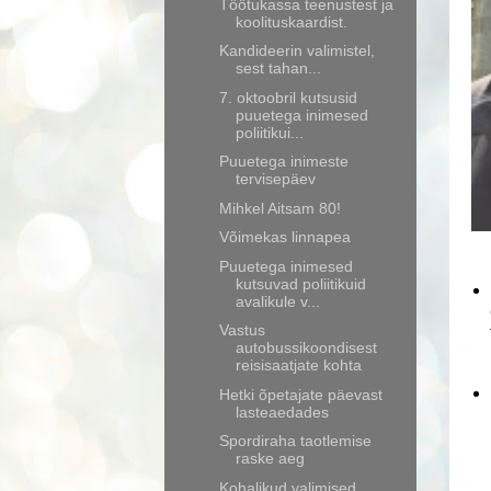
Töötukassa teenustest ja
koolituskaardist.
Kandideerin valimistel,
sest tahan...
7. oktoobril kutsusid
puuetega inimesed
poliitikui...
Puuetega inimeste
tervisepäev
Mihkel Aitsam 80!
Võimekas linnapea
Puuetega inimesed
kutsuvad poliitikuid
avalikule v...
Vastus
autobussikoondisest
reisisaatjate kohta
Hetki õpetajate päevast
lasteaedades
Spordiraha taotlemise
raske aeg
Kohalikud valimised