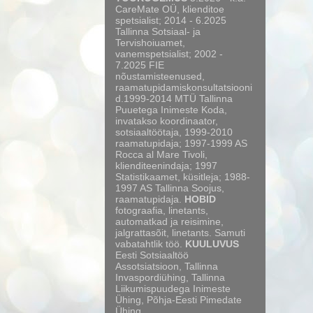
CareMate OÜ, klienditoe
spetsialist; 2014 - 6.2025
Tallinna Sotsiaal- ja
Tervishoiuamet,
vanemspetsialist; 2002 -
7.2025 FIE
nõustamisteenused,
raamatupidamiskonsultatsiooni
d.1999-2014 MTÜ Tallinna
Puuetega Inimeste Koda,
invatakso koordinaator,
sotsiaaltöötaja, 1999-2010
raamatupidaja; 1997-1999 AS
Rocca al Mare Tivoli,
klienditeenindaja; 1997
Statistikaamet, küsitleja; 1988-
1997 AS Tallinna Soojus,
raamatupidaja.
HOBID
fotograafia, linetants,
automatkad ja reisimine,
jalgrattasõit, linetants. Samuti
vabatahtlik töö.
KUULUVUS
Eesti Sotsiaaltöö
Assotsiatsioon, Tallinna
Invaspordiühing, Tallinna
Liikumispuudega Inimeste
Ühing, Põhja-Eesti Pimedate
Ühing.